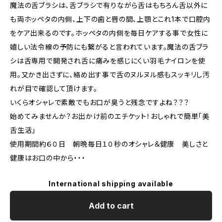
魔法の舌ブラシは、舌ブラシで有りながら舌はもちろん舌以外に
も両ホッペタの内側、上下の歯と唇の間、上顎とこれ1本で口腔内
をケア出来るのです。ホッペタの内側を毎日ケアする事で女性に
嬉しい法令線の予防にも繋がると言われています。魔法の舌ブラ
シは舌専用で開発され舌に痛みを感じにくい羽毛ナイロンを使
用。又かき出さずに、絡め出す事で舌のヌルヌル感もスッキリし汚
れが目で確認して頂けます。
いくらオシャレで素敵でもお口が臭うと残念ですよね？？？
始めてみませんか？お出かけ前のエチケット！おしゃれで簡単「美
舌生活」
使用期間約６０日 朝晩毎日１０秒のオシャレ＆健康 美しさと
健康はお口の中から・・・
International shipping available
Add to cart